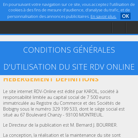
En poursuivant votre navigation sur ce site, vous acceptez l'utilisation de
cookies à des fins de mesure d'audience, d'analyse du trafic, et de
OK
personnalisation des annonces publicitaires.
En savoir plus.
Accueil
Aide
Mentions légales
CONDITIONS GÉNÉRALES
D'UTILISATION DU SITE RDV ONLINE
ARTICLE 1 – ÉDITEUR, CRÉATION ET
HÉBERGEMENT DÉFINITIONS
Le site internet RDV-Online est édité par KAROIL, société à
responsabilité limitée au capital social de 7 500 euros
immatriculée au Registre du Commerce et des Sociétés de
Bobigny sous le numéro 329 199 533, dont le siège social est
situé au 67 Boulevard Chanzy - 93100 MONTREUIL.
Le Directeur de la publication est M. Bernard J. BOURRIER.
La conception, la réalisation et la maintenance du site sont